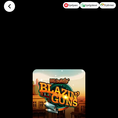
Hoppa till huvudinnehållet
Spelpaus
Spelgränser
Självtest