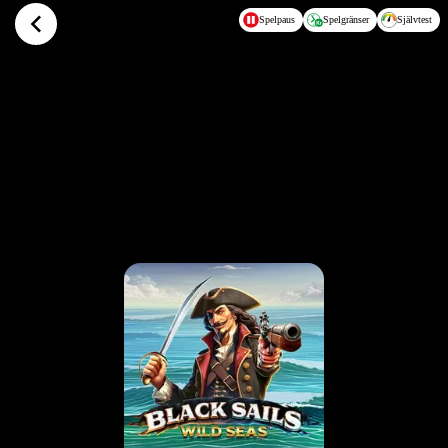
Hoppa till huvudinnehållet
Spelpaus
Spelgränser
Självtest