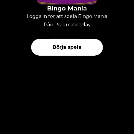
Bingo Mania
Logga in för att spela Bingo Mania
från Pragmatic Play
Börja spela