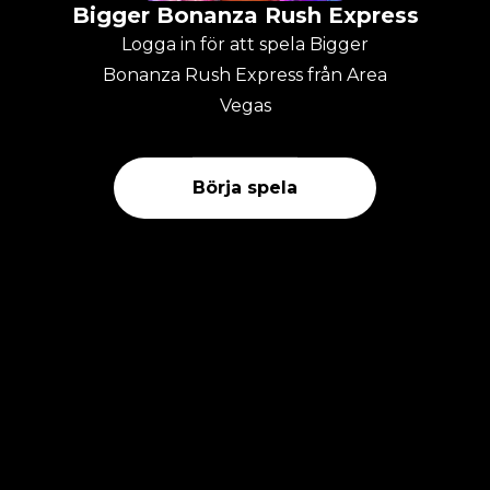
Bigger Bonanza Rush Express
Logga in för att spela Bigger
Bonanza Rush Express från Area
Vegas
Börja spela