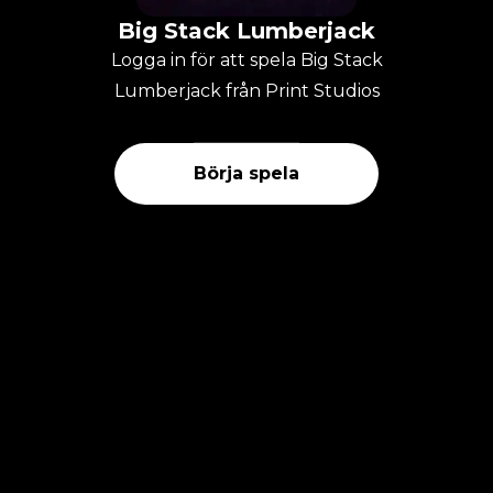
Big Stack Lumberjack
Logga in för att spela Big Stack
Lumberjack från Print Studios
Börja spela