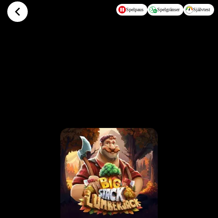
Hoppa till huvudinnehållet
Spelpaus
Spelgränser
Självtest