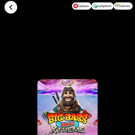
Hoppa till huvudinnehållet
Spelpaus
Spelgränser
Självtest