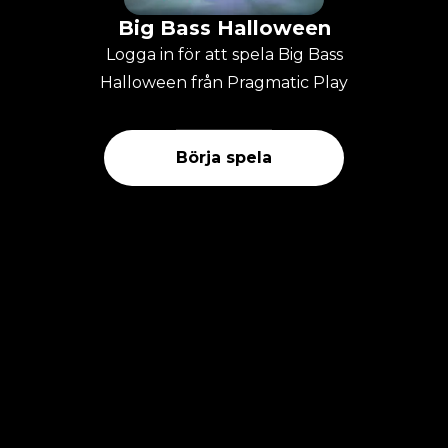
Big Bass Halloween
Logga in för att spela Big Bass
Halloween från Pragmatic Play
Börja spela