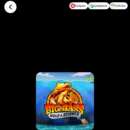
Hoppa till huvudinnehållet
Spelpaus
Spelgränser
Självtest