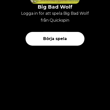
Big Bad Wolf
Logga in för att spela Big Bad Wolf
från Quickspin
Börja spela