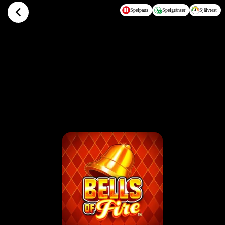
Hoppa till huvudinnehållet
Spelpaus
Spelgränser
Självtest