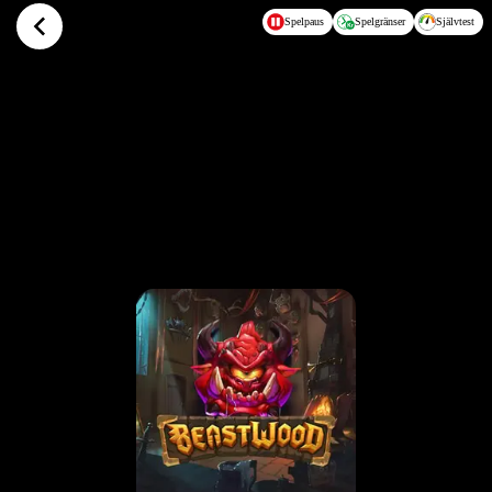
Hoppa till huvudinnehållet
Spelpaus
Spelgränser
Självtest