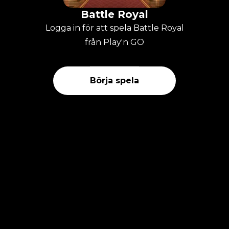
Battle Royal
Logga in för att spela Battle Royal
från Play'n GO
Börja spela