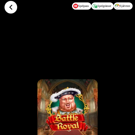
Hoppa till huvudinnehållet
Spelpaus
Spelgränser
Självtest