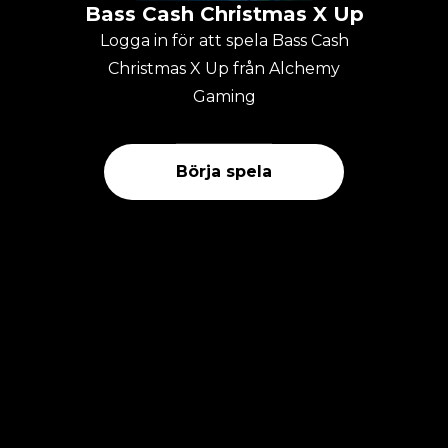
Bass Cash Christmas X Up
Logga in för att spela Bass Cash
Christmas X Up från Alchemy
Gaming
Börja spela