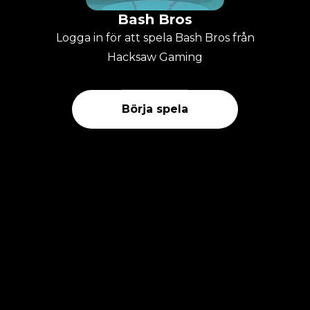
Bash Bros
Logga in för att spela Bash Bros från
Hacksaw Gaming
Börja spela