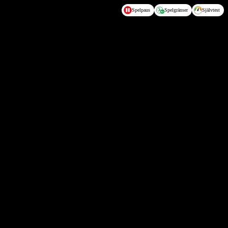
Spelpaus
Spelgränser
Självtest