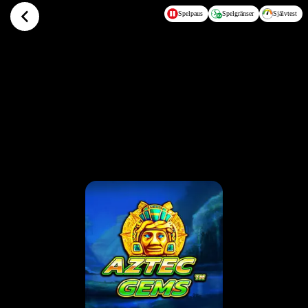
Hoppa till huvudinnehållet
Spelpaus
Spelgränser
Självtest