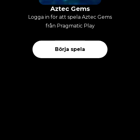
Aztec Gems
Logga in för att spela Aztec Gems
från Pragmatic Play
Börja spela