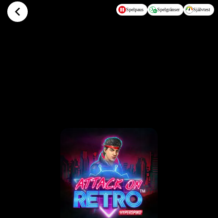
Hoppa till huvudinnehållet
Spelpaus
Spelgränser
Självtest