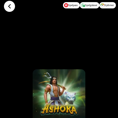
Hoppa till huvudinnehållet
Spelpaus
Spelgränser
Självtest