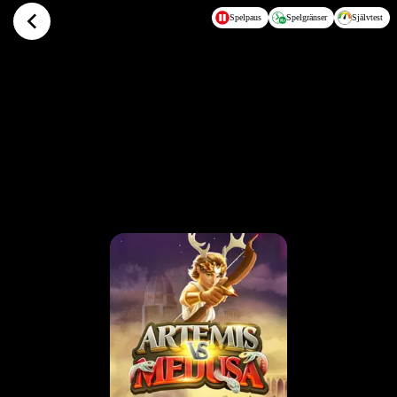
Hoppa till huvudinnehållet
Spelpaus
Spelgränser
Självtest