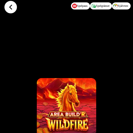
Hoppa till huvudinnehållet
Spelpaus
Spelgränser
Självtest