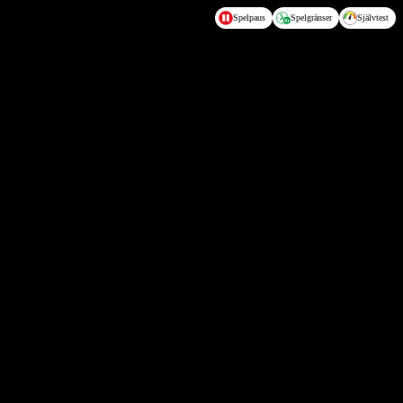
Spelpaus
Spelgränser
Självtest