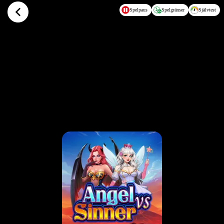
Hoppa till huvudinnehållet
Spelpaus
Spelgränser
Självtest