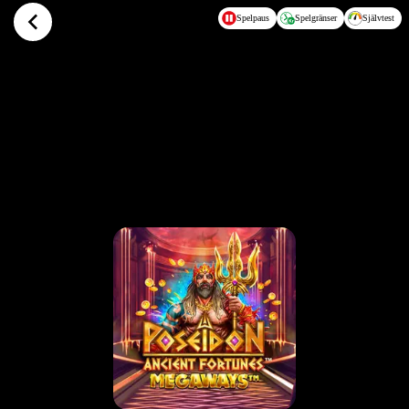
Hoppa till huvudinnehållet
Spelpaus
Spelgränser
Självtest