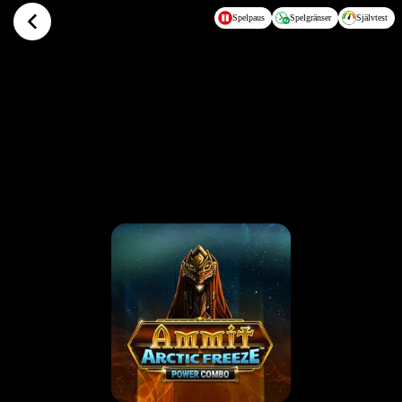
Hoppa till huvudinnehållet
Spelpaus
Spelgränser
Självtest