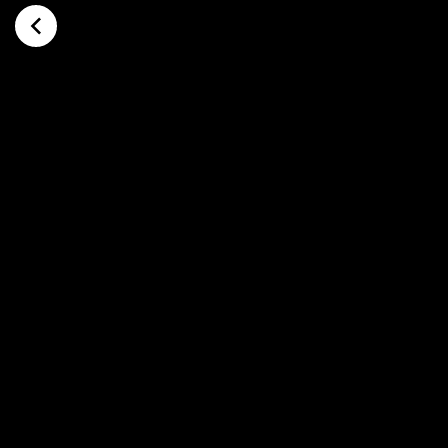
Hoppa till huvudinnehållet