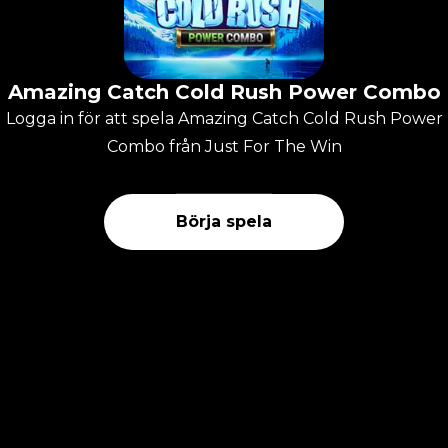
Amazing Catch Cold Rush Power Combo
Logga in för att spela Amazing Catch Cold Rush Power
Combo från Just For The Win
Börja spela