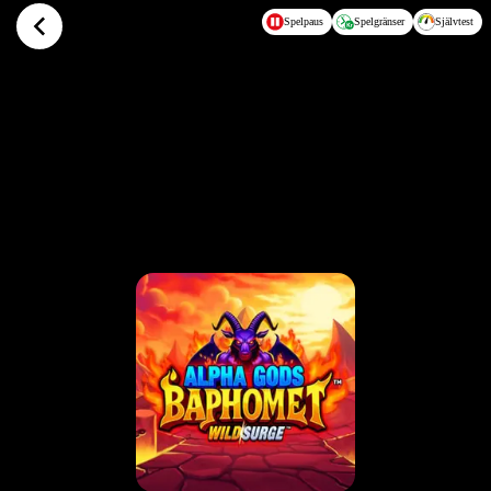
Hoppa till huvudinnehållet
Spelpaus
Spelgränser
Självtest