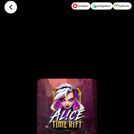
Hoppa till huvudinnehållet
Spelpaus
Spelgränser
Självtest