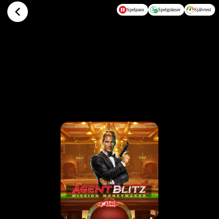
Hoppa till huvudinnehållet
Spelpaus
Spelgränser
Självtest