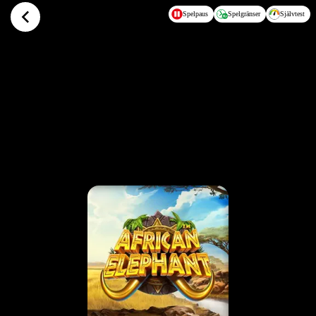
Hoppa till huvudinnehållet
Spelpaus
Spelgränser
Självtest