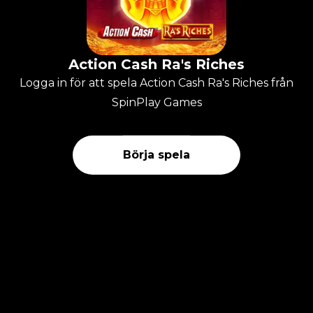
Action Cash Ra's Riches
Logga in för att spela Action Cash Ra's Riches från
SpinPlay Games
Börja spela