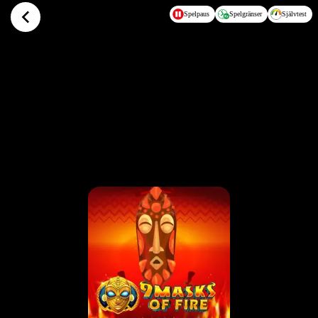
Hoppa till huvudinnehållet
Spelpaus
Spelgränser
Självtest