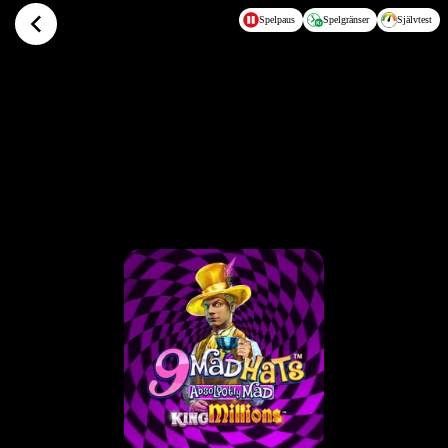
Hoppa till huvudinnehållet
Spelpaus
Spelgränser
Självtest