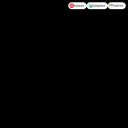
Spelpaus
Spelgränser
Självtest