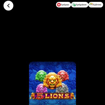
Hoppa till huvudinnehållet
Spelpaus
Spelgränser
Självtest