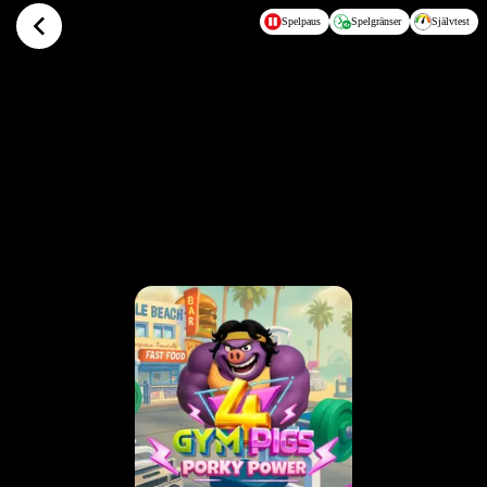
Hoppa till huvudinnehållet
Spelpaus
Spelgränser
Självtest