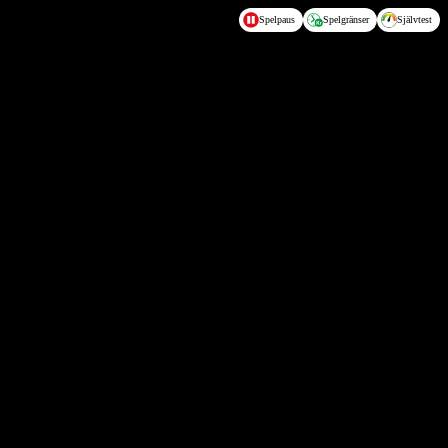
Spelpaus
Spelgränser
Självtest