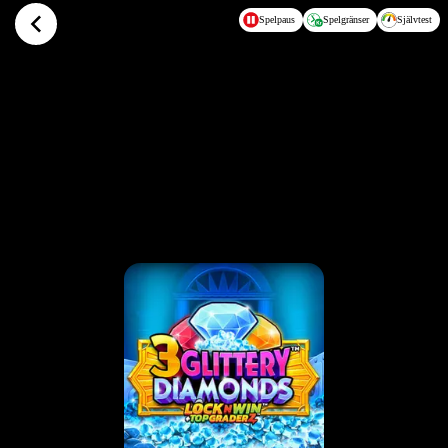
Hoppa till huvudinnehållet
Spelpaus
Spelgränser
Självtest