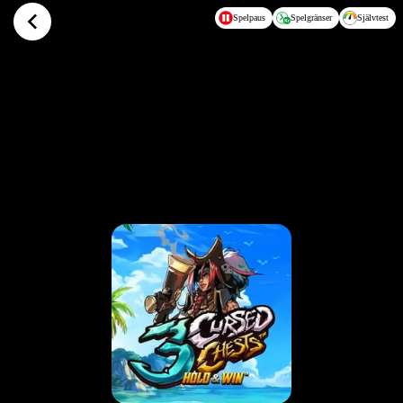
Hoppa till huvudinnehållet
Spelpaus
Spelgränser
Självtest