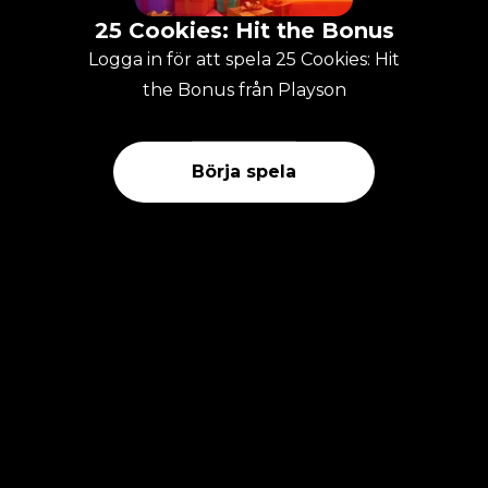
25 Cookies: Hit the Bonus
Logga in för att spela 25 Cookies: Hit
the Bonus från Playson
Börja spela