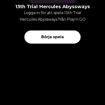
13th Trial Hercules Abyssways
Logga in för att spela 13th Trial
Hercules Abyssways från Play'n GO
Börja spela