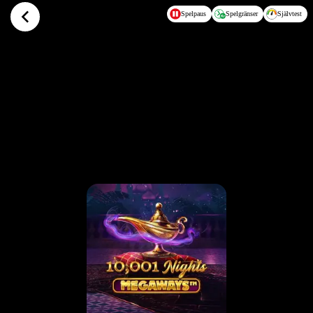
Hoppa till huvudinnehållet
Spelpaus
Spelgränser
Självtest