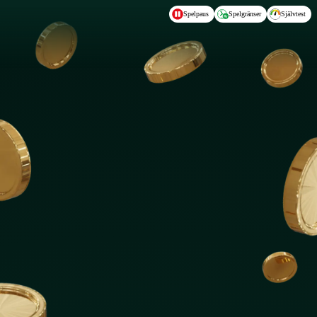
Hoppa till huvudinnehållet
Spelpaus
Spelgränser
Självtest