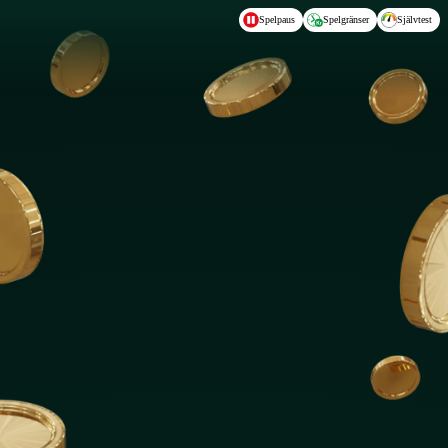
Hoppa till huvudinnehållet
Spelpaus
Spelgränser
Självtest