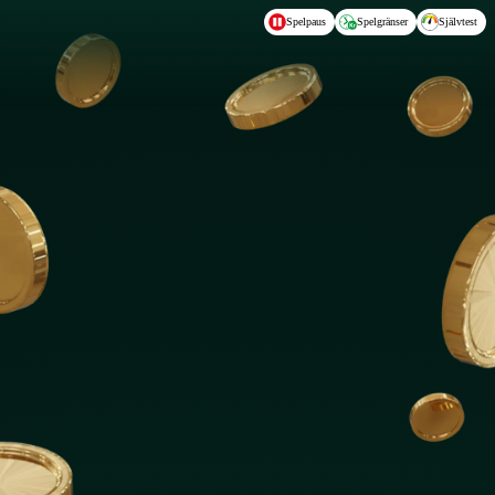
Hoppa till huvudinnehållet
Spelpaus
Spelgränser
Självtest